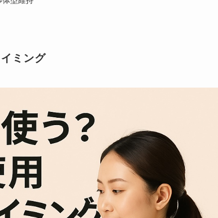
 #体型維持
タイミング