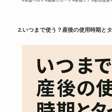
#骨盤ベルト #腰痛サポート #産後ケア #姿勢改善
2.いつまで使う？産後の使用時期と