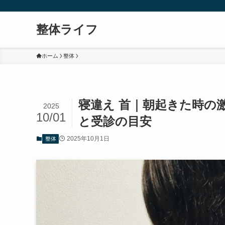
整体ライフ
ホーム
整体
寝違え 首｜朝起きた時の
2025
10/01
と受診の目安
2025年10月1日
整体