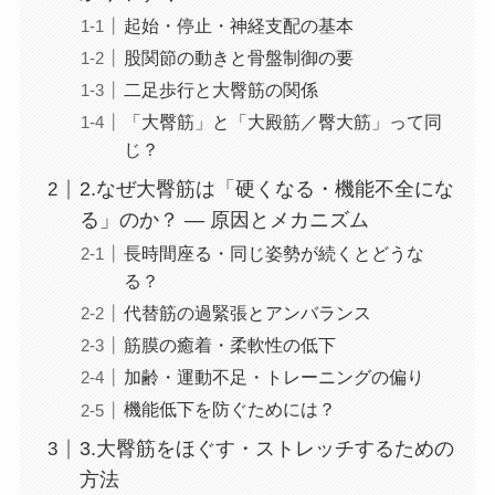
起始・停止・神経支配の基本
股関節の動きと骨盤制御の要
二足歩行と大臀筋の関係
「大臀筋」と「大殿筋／臀大筋」って同
じ？
2.なぜ大臀筋は「硬くなる・機能不全にな
る」のか？ — 原因とメカニズム
長時間座る・同じ姿勢が続くとどうな
る？
代替筋の過緊張とアンバランス
筋膜の癒着・柔軟性の低下
加齢・運動不足・トレーニングの偏り
機能低下を防ぐためには？
3.大臀筋をほぐす・ストレッチするための
方法