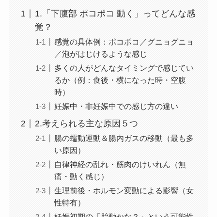
1.「下腹部 ポコポコ 動く」ってどんな感
覚？
感覚の具体例：ポコポコ／グニョグニョ
／泡がはじけるような感じ
多くの人がどんなタイミングで感じてい
るか（例：食後・横になった時・空腹
時）
妊娠中・非妊娠中での感じ方の違い
2.考えられる主な原因５つ
腸の蠕動運動＆腸内ガスの移動（最も多
い原因）
自律神経の乱れ・筋肉のけいれん（無
痛・動く感じ）
生理前後・ホルモン変動による影響（女
性特有）
妊娠初期の「胎動かな？」という可能性