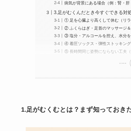
病気が背景にある場合（例：腎・肝
3.足がむくんだとき今すぐできる対
① 足を心臓より高くして休む（リ
② ふくらはぎ・足首のマッサージ
③ 塩分・アルコールを控え、水分
④ 着圧ソックス・弾性ストッキン
⑤ 長時間同じ姿勢にならない工夫（
1.足がむくむとは？まず知っておき