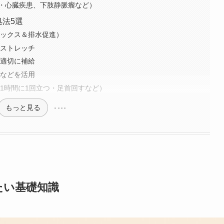
・心臓疾患、下肢静脈瘤など）
処法5選
ラックス＆排水促進）
＆ストレッチ
を適切に補給
グなどを活用
1時間に1回立つ・足首回すなど）
もっと見る
たい基礎知識