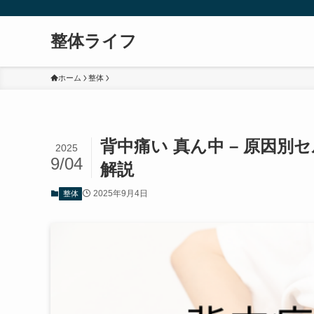
整体ライフ
ホーム
整体
背中痛い 真ん中 – 原因
2025
9/04
解説
2025年9月4日
整体