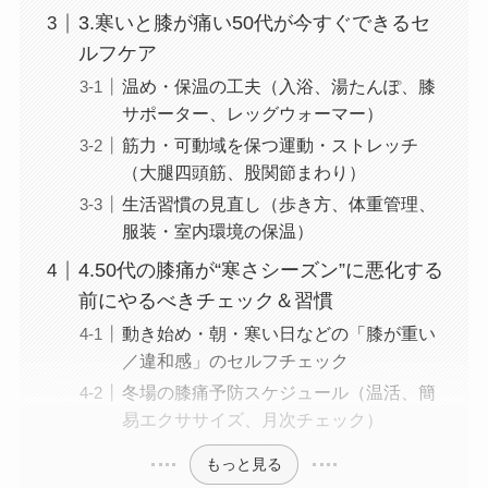
3.寒いと膝が痛い50代が今すぐできるセ
ルフケア
温め・保温の工夫（入浴、湯たんぽ、膝
サポーター、レッグウォーマー）
筋力・可動域を保つ運動・ストレッチ
（大腿四頭筋、股関節まわり）
生活習慣の見直し（歩き方、体重管理、
服装・室内環境の保温）
4.50代の膝痛が“寒さシーズン”に悪化する
前にやるべきチェック＆習慣
動き始め・朝・寒い日などの「膝が重い
／違和感」のセルフチェック
冬場の膝痛予防スケジュール（温活、簡
易エクササイズ、月次チェック）
もっと見る