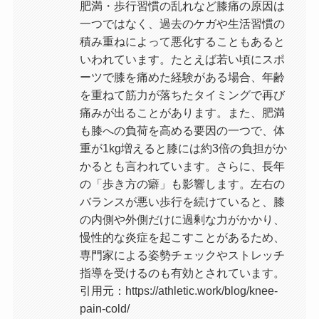
肥満・歩行習慣の乱れなど膝痛の原因は
一つではなく、過去のケガや生活習慣の
積み重ねによって悪化することもあると
いわれています。たとえば若い頃にスポ
ーツで膝を痛めた経験がある場合、年齢
を重ねて筋力が落ちたタイミングで再び
痛みが出ることがあります。また、肥満
も膝への負荷を高める要因の一つで、体
重が1kg増えると膝には約3倍の負担がか
かるとも言われています。さらに、長年
の「歩き方の癖」も影響します。左右の
バランスが悪い歩行を続けていると、膝
の内側や外側だけに過剰な力がかかり、
慢性的な炎症を起こすことがあるため、
専門家による姿勢チェックやストレッチ
指導を受けるのも有効とされています。
引用元：https://athletic.work/blog/knee-
pain-cold/