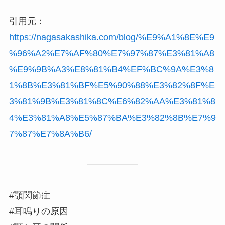
引用元：
https://nagasakashika.com/blog/%E9%A1%8E%E9
%96%A2%E7%AF%80%E7%97%87%E3%81%A8
%E9%9B%A3%E8%81%B4%EF%BC%9A%E3%8
1%8B%E3%81%BF%E5%90%88%E3%82%8F%E
3%81%9B%E3%81%8C%E6%82%AA%E3%81%8
4%E3%81%A8%E5%87%BA%E3%82%8B%E7%9
7%87%E7%8A%B6/
#顎関節症
#耳鳴りの原因