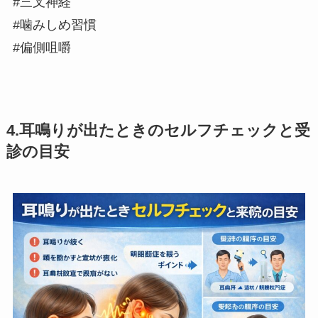
#三叉神経
#噛みしめ習慣
#偏側咀嚼
4.耳鳴りが出たときのセルフチェックと受
診の目安