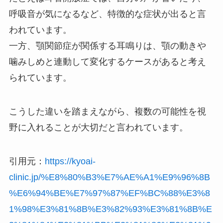
呼吸音が気になるなど、特徴的な症状が出ると言
われています。
一方、顎関節症が関係する耳鳴りは、顎の動きや
噛みしめと連動して変化するケースがあると考え
られています。
こうした違いを踏まえながら、複数の可能性を視
野に入れることが大切だと言われています。
引用元：
https://kyoai-
clinic.jp/%E8%80%B3%E7%AE%A1%E9%96%8B
%E6%94%BE%E7%97%87%EF%BC%88%E3%8
1%98%E3%81%8B%E3%82%93%E3%81%8B%E