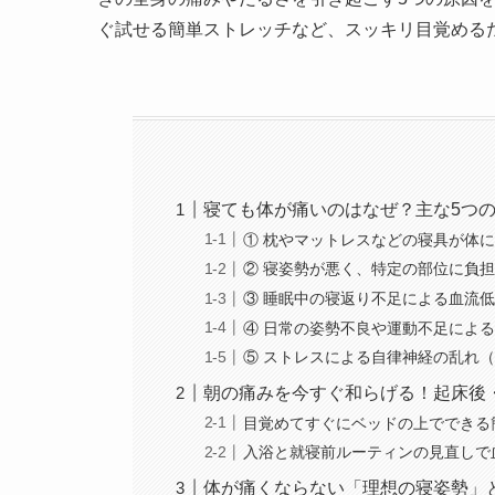
ぐ試せる簡単ストレッチなど、スッキリ目覚める
寝ても体が痛いのはなぜ？主な5つ
① 枕やマットレスなどの寝具が体
② 寝姿勢が悪く、特定の部位に負
③ 睡眠中の寝返り不足による血流
④ 日常の姿勢不良や運動不足によ
⑤ ストレスによる自律神経の乱れ
朝の痛みを今すぐ和らげる！起床後
目覚めてすぐにベッドの上でできる
入浴と就寝前ルーティンの見直しで
体が痛くならない「理想の寝姿勢」