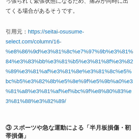
っ張られて緊張状態になるため、痛みが同時に出
てくる場合があるそうです。
引用元：
https://seitai-osusume-
select.com/column/16-
%e8%86%9d%e3%81%8c%e7%97%9b%e3%81%
84%e3%83%bb%e3%81%b5%e3%81%8f%e3%82
%89%e3%81%af%e3%81%8e%e3%81%8c%e5%
bc%b5%e3%82%8b%e5%8e%9f%e5%9b%a0%e3
%81%a8%e3%81%af%ef%bc%9f%e8%80%83%e
3%81%88%e3%82%89/
③ スポーツや急な運動による「半月板損傷・靭
帯損傷」