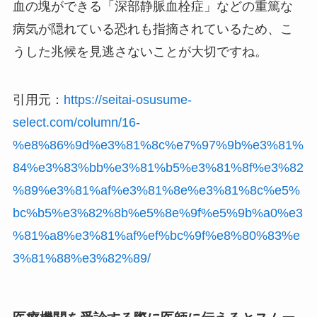
血の塊ができる「深部静脈血栓症」などの重篤な
病気が隠れている恐れも指摘されているため、こ
うした兆候を見逃さないことが大切ですね。
引用元：
https://seitai-osusume-
select.com/column/16-
%e8%86%9d%e3%81%8c%e7%97%9b%e3%81%
84%e3%83%bb%e3%81%b5%e3%81%8f%e3%82
%89%e3%81%af%e3%81%8e%e3%81%8c%e5%
bc%b5%e3%82%8b%e5%8e%9f%e5%9b%a0%e3
%81%a8%e3%81%af%ef%bc%9f%e8%80%83%e
3%81%88%e3%82%89/