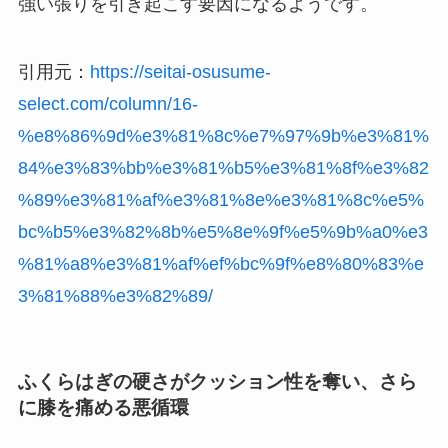
強い張りを引き起こす要因になるようです。
引用元：
https://seitai-osusume-
select.com/column/16-
%e8%86%9d%e3%81%8c%e7%97%9b%e3%81%
84%e3%83%bb%e3%81%b5%e3%81%8f%e3%82
%89%e3%81%af%e3%81%8e%e3%81%8c%e5%
bc%b5%e3%82%8b%e5%8e%9f%e5%9b%a0%e3
%81%a8%e3%81%af%ef%bc%9f%e8%80%83%e
3%81%88%e3%82%89/
ふくらはぎの硬さがクッション性を奪い、さら
に膝を痛める悪循環