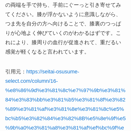
の両端を手で持ち、手前にぐーっと引き寄せてみ
てください。膝が浮かないように意識しながら、
つま先を自分の方へ向けることで、膝裏のつっぱ
りが心地よく伸びていくのがわかるはずです。こ
れにより、膝周りの血行が促進されて、重だるい
感覚が軽くなると言われています。
引用元：
https://seitai-osusume-
select.com/column/16-
%e8%86%9d%e3%81%8c%e7%97%9b%e3%81%
84%e3%83%bb%e3%81%b5%e3%81%8f%e3%82
%89%e3%81%af%e3%81%8e%e3%81%8c%e5%
bc%b5%e3%82%84%e3%82%8B%e5%8e%9f%e5
%9b%a0%e3%81%a8%e3%81%af%ef%bc%9f%e