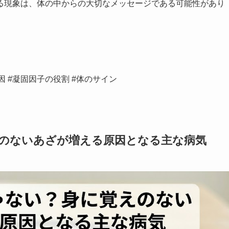
る現象は、体の中からの大切なメッセージである可能性があり
因 #凝固因子の役割 #体のサイン
えのないあざが増える原因となる主な病気