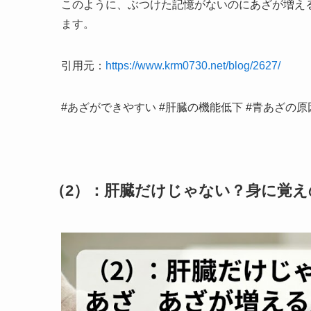
このように、ぶつけた記憶がないのにあざが増え
ます。
引用元：
https://www.krm0730.net/blog/2627/
#あざができやすい #肝臓の機能低下 #青あざの原
（2）：肝臓だけじゃない？身に覚