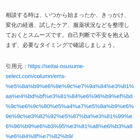
相談する時は、いつから始まったか、きっかけ、
変化の経過、試したケア、服薬状況などを整理し
ておくとスムーズです。自己判断で不安を抱え込
まず、必要なタイミングで確認しましょう。
引用元：
https://seitai-osusume-
select.com/column/ems-
%e5%8a%b9%e6%9e%9c%e7%9a%84%e3%81%
aa%e4%bd%bf%e3%81%84%e6%96%b9%ef%bd
%9c%e6%9c%80%e5%a4%a7%e5%8a%b9%e6%
9e%9c%e3%82%92%e5%87%ba%e3%81%99%e
6%96%b9%e6%b3%95%e3%81%a8%e6%b3%a8
%e6%84%8f%e7%82%b9/