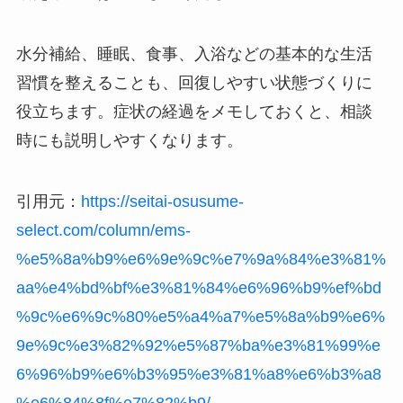
水分補給、睡眠、食事、入浴などの基本的な生活
習慣を整えることも、回復しやすい状態づくりに
役立ちます。症状の経過をメモしておくと、相談
時にも説明しやすくなります。
引用元：
https://seitai-osusume-
select.com/column/ems-
%e5%8a%b9%e6%9e%9c%e7%9a%84%e3%81%
aa%e4%bd%bf%e3%81%84%e6%96%b9%ef%bd
%9c%e6%9c%80%e5%a4%a7%e5%8a%b9%e6%
9e%9c%e3%82%92%e5%87%ba%e3%81%99%e
6%96%b9%e6%b3%95%e3%81%a8%e6%b3%a8
%e6%84%8f%e7%82%b9/