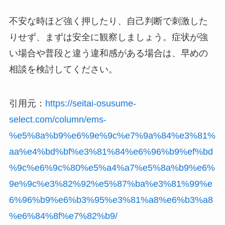
不安な時ほど強く押したり、自己判断で刺激した
りせず、まずは安全に観察しましょう。症状が強
い場合や普段と違う違和感がある場合は、早めの
相談を検討してください。
引用元：
https://seitai-osusume-
select.com/column/ems-
%e5%8a%b9%e6%9e%9c%e7%9a%84%e3%81%
aa%e4%bd%bf%e3%81%84%e6%96%b9%ef%bd
%9c%e6%9c%80%e5%a4%a7%e5%8a%b9%e6%
9e%9c%e3%82%92%e5%87%ba%e3%81%99%e
6%96%b9%e6%b3%95%e3%81%a8%e6%b3%a8
%e6%84%8f%e7%82%b9/