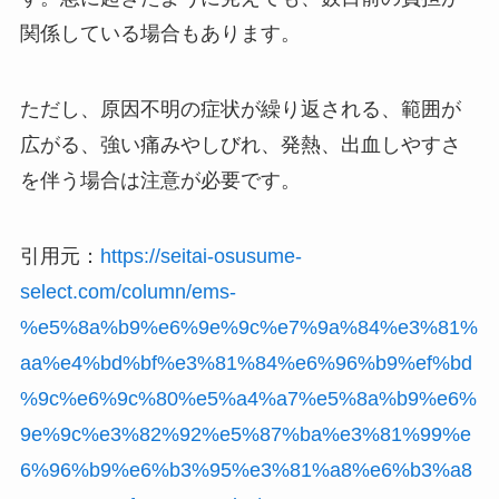
関係している場合もあります。
ただし、原因不明の症状が繰り返される、範囲が
広がる、強い痛みやしびれ、発熱、出血しやすさ
を伴う場合は注意が必要です。
引用元：
https://seitai-osusume-
select.com/column/ems-
%e5%8a%b9%e6%9e%9c%e7%9a%84%e3%81%
aa%e4%bd%bf%e3%81%84%e6%96%b9%ef%bd
%9c%e6%9c%80%e5%a4%a7%e5%8a%b9%e6%
9e%9c%e3%82%92%e5%87%ba%e3%81%99%e
6%96%b9%e6%b3%95%e3%81%a8%e6%b3%a8