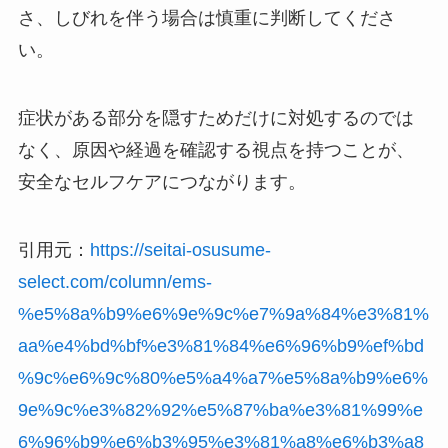
さ、しびれを伴う場合は慎重に判断してくださ
い。
症状がある部分を隠すためだけに対処するのでは
なく、原因や経過を確認する視点を持つことが、
安全なセルフケアにつながります。
引用元：
https://seitai-osusume-
select.com/column/ems-
%e5%8a%b9%e6%9e%9c%e7%9a%84%e3%81%
aa%e4%bd%bf%e3%81%84%e6%96%b9%ef%bd
%9c%e6%9c%80%e5%a4%a7%e5%8a%b9%e6%
9e%9c%e3%82%92%e5%87%ba%e3%81%99%e
6%96%b9%e6%b3%95%e3%81%a8%e6%b3%a8