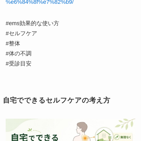
%e6%84%8f%e7%82%b9/
#ems効果的な使い方
#セルフケア
#整体
#体の不調
#受診目安
自宅でできるセルフケアの考え方