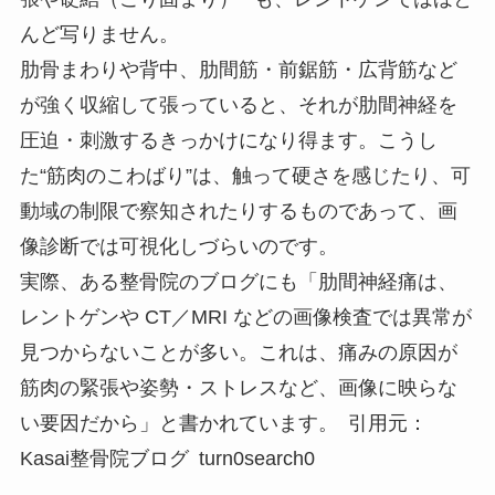
んど写りません。
肋骨まわりや背中、肋間筋・前鋸筋・広背筋など
が強く収縮して張っていると、それが肋間神経を
圧迫・刺激するきっかけになり得ます。こうし
た“筋肉のこわばり”は、触って硬さを感じたり、可
動域の制限で察知されたりするものであって、画
像診断では可視化しづらいのです。
実際、ある整骨院のブログにも「肋間神経痛は、
レントゲンや CT／MRI などの画像検査では異常が
見つからないことが多い。これは、痛みの原因が
筋肉の緊張や姿勢・ストレスなど、画像に映らな
い要因だから」と書かれています。 引用元：
Kasai整骨院ブログ turn0search0