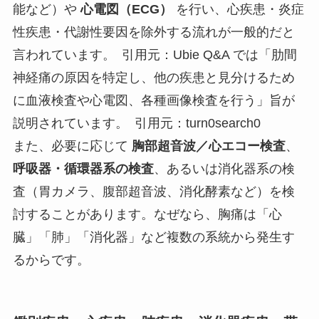
能など）や
心電図（ECG）
を行い、心疾患・炎症
性疾患・代謝性要因を除外する流れが一般的だと
言われています。 引用元：Ubie Q&A では「肋間
神経痛の原因を特定し、他の疾患と見分けるため
に血液検査や心電図、各種画像検査を行う」旨が
説明されています。 引用元：turn0search0
また、必要に応じて
胸部超音波／心エコー検査
、
呼吸器・循環器系の検査
、あるいは消化器系の検
査（胃カメラ、腹部超音波、消化酵素など）を検
討することがあります。なぜなら、胸痛は「心
臓」「肺」「消化器」など複数の系統から発生す
るからです。