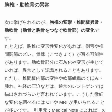
胸椎・肋軟骨の異常
次に挙げられるのが、
胸椎の変形・椎間板異常・
肋軟骨（肋骨と胸骨をつなぐ軟骨部）の変化
で
す。
たとえば、胸椎に変形性変化があれば、側弯や椎
間関節のズレ、骨棘（こつきょく）が写る可能性
があります。肋軟骨部分に石灰化や変形が生じて
いれば、異常として認識されることもあります。
ただし、椎間板内部の変性や軟部組織のくぼみ・
腫れ、神経の圧迫などは、通常のレントゲンでは
描出されづらいと言われています。こうした微細
な変化を調べるには CT や MRI が用いられること
が多いです。 引用元：Medical Note によれば、X