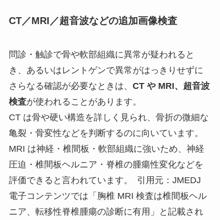
CT／MRI／超音波などの追加画像検査
問診・触診で骨や軟部組織に異常が疑われると
き、あるいはレントゲンで異常がはっきりせずに
さらなる確認が必要なときは、
CT や MRI、超音波
検査
が使われることがあります。
CT は骨や硬い構造を詳しく見られ、骨折の微細な
亀裂・骨変性などを判断するのに向いています。
MRI は神経・椎間板・軟部組織に強いため、神経
圧迫・椎間板ヘルニア・脊椎の腫瘍性変化などを
評価できると言われています。 引用元：JMEDJ
電子コンテンツでは「胸椎 MRI 検査は椎間板ヘル
ニア、転移性脊椎腫瘍の診断に有用」と記載され