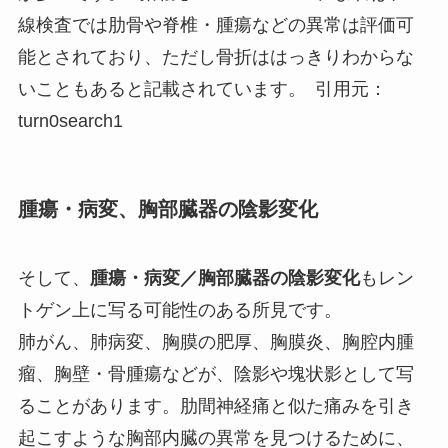
線検査では肋骨や脊椎・腫瘍などの異常は評価可
能とされており、ただし骨折ははっきりわからな
いこともあると記載されています。 引用元：
turn0search1
腫瘍・病変、胸部臓器の陰影変化
そして、
腫瘍・病変／胸部臓器の陰影変化
もレン
トゲン上に写る可能性のある所見です。
肺がん、肺病変、胸膜の肥厚、胸膜炎、胸腔内腫
瘤、胸壁・骨腫瘍などが、陰影や塊状影として写
ることがあります。肋間神経痛と似た痛みを引き
起こすような胸部内臓の異常を見つけるために、