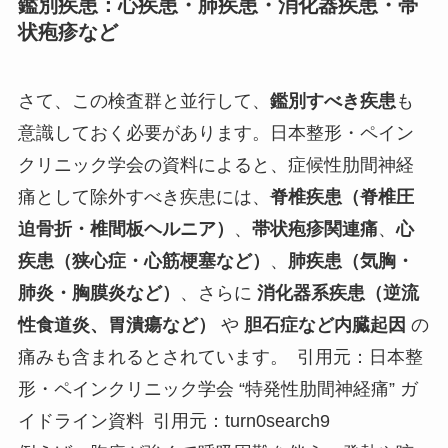
鑑別疾患：心疾患・肺疾患・消化器疾患・帯
状疱疹など
さて、この検査群と並行して、
鑑別すべき疾患
も
意識しておく必要があります。日本整形・ペイン
クリニック学会の資料によると、症候性肋間神経
痛として除外すべき疾患には、
脊椎疾患（脊椎圧
迫骨折・椎間板ヘルニア）
、
帯状疱疹関連痛
、
心
疾患（狭心症・心筋梗塞など）
、
肺疾患（気胸・
肺炎・胸膜炎など）
、さらに
消化器系疾患（逆流
性食道炎、胃潰瘍など）
や
胆石症など内臓起因
の
痛みも含まれるとされています。 引用元：日本整
形・ペインクリニック学会 “特発性肋間神経痛” ガ
イドライン資料 引用元：turn0search9