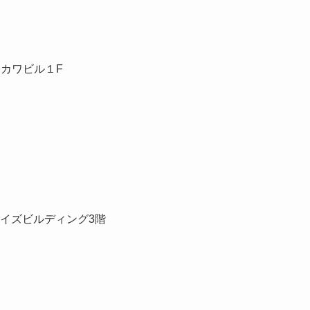
シカワビル１F
ワイズビルディング3階