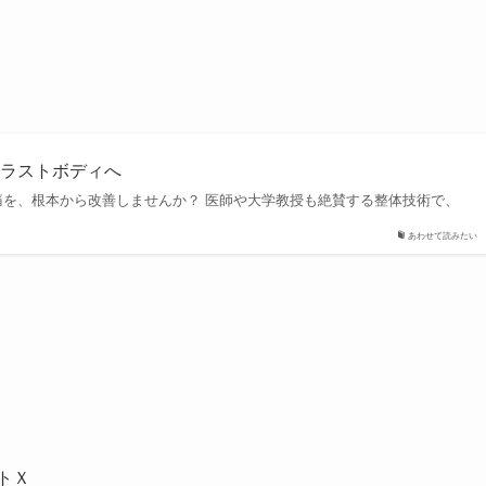
ラストボディへ
痛を、根本から改善しませんか？ 医師や大学教授も絶賛する整体技術で、
あわせて読みたい
トＸ