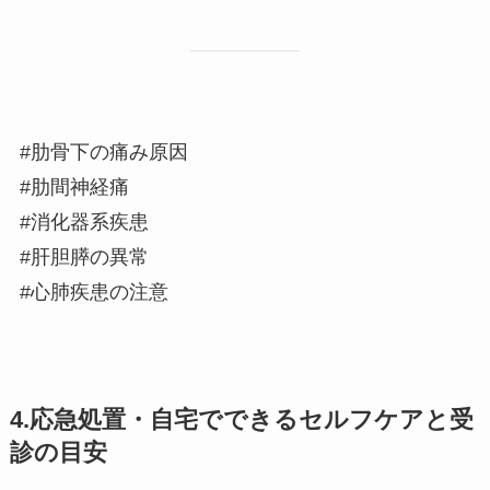
#肋骨下の痛み原因
#肋間神経痛
#消化器系疾患
#肝胆膵の異常
#心肺疾患の注意
4.応急処置・自宅でできるセルフケアと受
診の目安