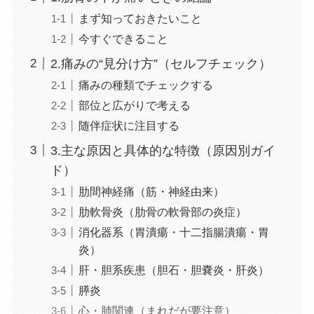
まず知っておきたいこと
今すぐできること
2.痛みの“見分け方”（セルフチェック）
痛みの種類でチェックする
部位と広がりで考える
随伴症状に注目する
3.主な原因と具体的な特徴（原因別ガイ
ド）
肋間神経痛（筋・神経由来）
肋軟骨炎（肋骨の軟骨部の炎症）
消化器系（胃潰瘍・十二指腸潰瘍・胃
炎）
肝・胆系疾患（胆石・胆嚢炎・肝炎）
膵炎
心・肺関連（まれだが要注意）