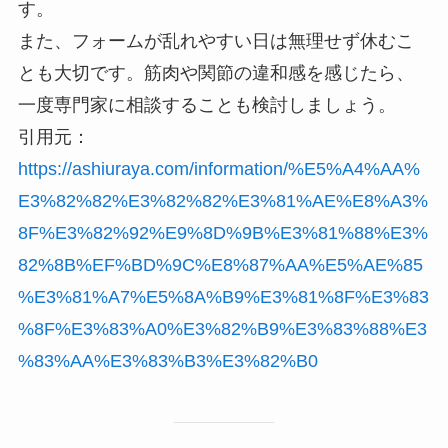
す。
また、フォームが乱れやすい日は無理せず休むこ
とも大切です。筋肉や関節の違和感を感じたら、
一度専門家に相談することも検討しましょう。
引用元：
https://ashiuraya.com/information/%E5%A4%AA%
E3%82%82%E3%82%82%E3%81%AE%E8%A3%
8F%E3%82%92%E9%8D%9B%E3%81%88%E3%
82%8B%EF%BD%9C%E8%87%AA%E5%AE%85
%E3%81%A7%E5%8A%B9%E3%81%8F%E3%83
%8F%E3%83%A0%E3%82%B9%E3%83%88%E3
%83%AA%E3%83%B3%E3%82%B0