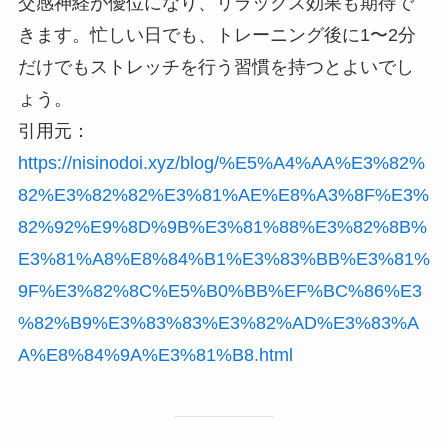
交感神経が優位になり、リラックス効果も期待で
きます。忙しい日でも、トレーニング後に1〜2分
だけでもストレッチを行う習慣を持つとよいでし
ょう。
引用元：
https://nisinodoi.xyz/blog/%E5%A4%AA%E3%82%
82%E3%82%82%E3%81%AE%E8%A3%8F%E3%
82%92%E9%8D%9B%E3%81%88%E3%82%8B%
E3%81%A8%E8%84%B1%E3%83%BB%E3%81%
9F%E3%82%8C%E5%B0%BB%EF%BC%86%E3
%82%B9%E3%83%83%E3%82%AD%E3%83%A
A%E8%84%9A%E3%81%B8.html