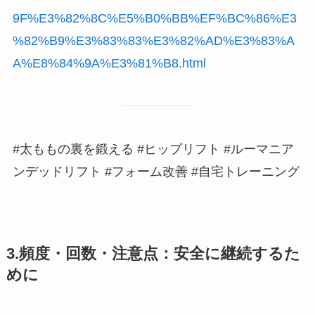
9F%E3%82%8C%E5%B0%BB%EF%BC%86%E3
%82%B9%E3%83%83%E3%82%AD%E3%83%A
A%E8%84%9A%E3%81%B8.html
#太ももの裏を鍛える #ヒップリフト #ルーマニア
ンデッドリフト #フォーム改善 #自宅トレーニング
3.頻度・回数・注意点：安全に継続するた
めに