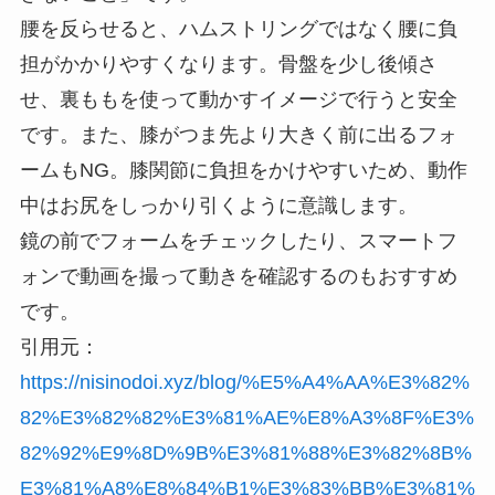
腰を反らせると、ハムストリングではなく腰に負
担がかかりやすくなります。骨盤を少し後傾さ
せ、裏ももを使って動かすイメージで行うと安全
です。また、膝がつま先より大きく前に出るフォ
ームもNG。膝関節に負担をかけやすいため、動作
中はお尻をしっかり引くように意識します。
鏡の前でフォームをチェックしたり、スマートフ
ォンで動画を撮って動きを確認するのもおすすめ
です。
引用元：
https://nisinodoi.xyz/blog/%E5%A4%AA%E3%82%
82%E3%82%82%E3%81%AE%E8%A3%8F%E3%
82%92%E9%8D%9B%E3%81%88%E3%82%8B%
E3%81%A8%E8%84%B1%E3%83%BB%E3%81%