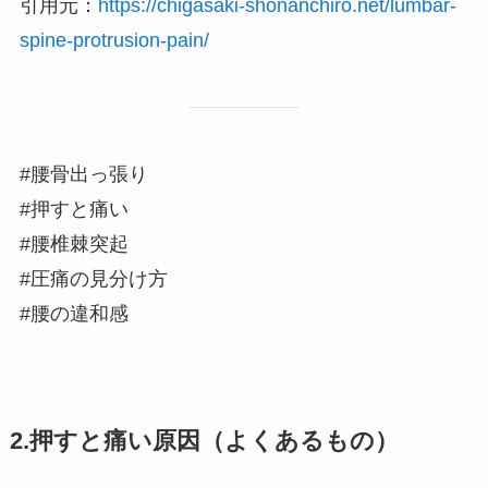
引用元：
https://chigasaki-shonanchiro.net/lumbar-
spine-protrusion-pain/
#腰骨出っ張り
#押すと痛い
#腰椎棘突起
#圧痛の見分け方
#腰の違和感
2.押すと痛い原因（よくあるもの）