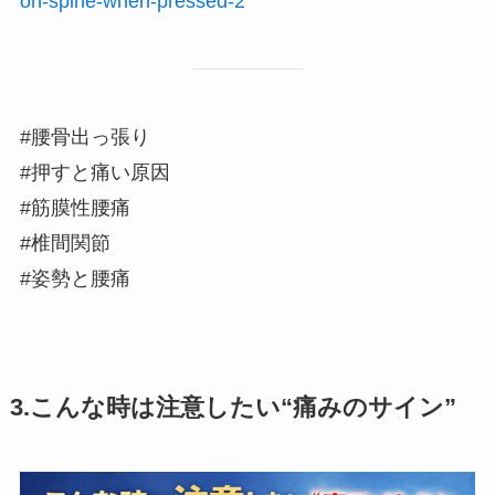
on-spine-when-pressed-2
#腰骨出っ張り
#押すと痛い原因
#筋膜性腰痛
#椎間関節
#姿勢と腰痛
3.こんな時は注意したい“痛みのサイン”