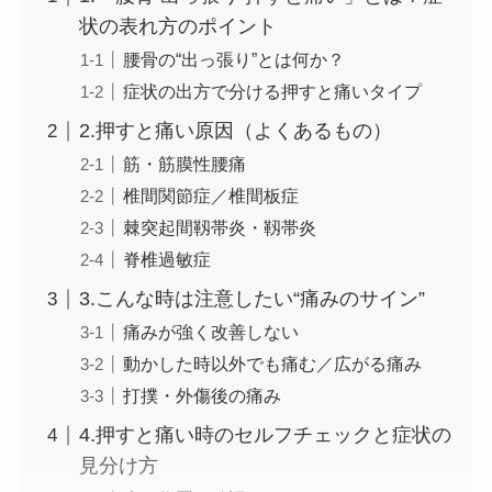
状の表れ方のポイント
腰骨の“出っ張り”とは何か？
症状の出方で分ける押すと痛いタイプ
2.押すと痛い原因（よくあるもの）
筋・筋膜性腰痛
椎間関節症／椎間板症
棘突起間靱帯炎・靱帯炎
脊椎過敏症
3.こんな時は注意したい“痛みのサイン”
痛みが強く改善しない
動かした時以外でも痛む／広がる痛み
打撲・外傷後の痛み
4.押すと痛い時のセルフチェックと症状の
見分け方