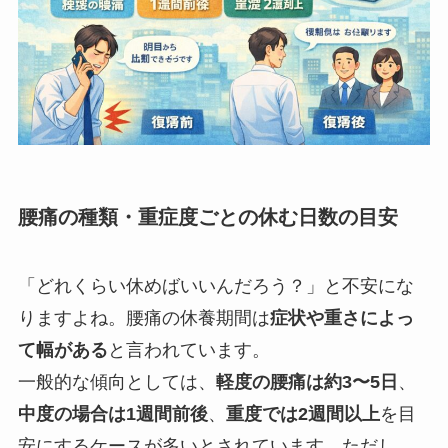
腰痛の種類・重症度ごとの休む日数の目安
「どれくらい休めばいいんだろう？」と不安にな
りますよね。腰痛の休養期間は
症状や重さによっ
て幅がある
と言われています。
一般的な傾向としては、
軽度の腰痛は約3〜5日
、
中度の場合は1週間前後
、
重度では2週間以上
を目
安にするケースが多いとされています。ただし、