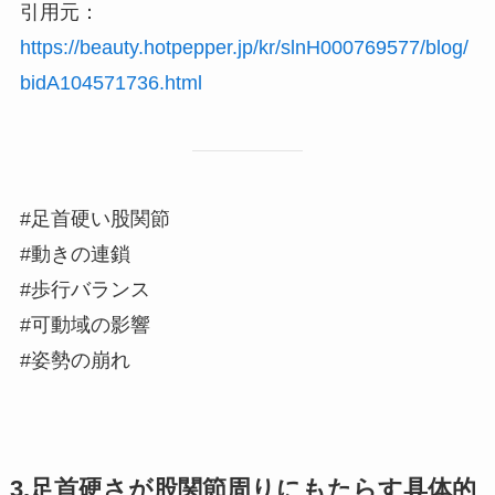
引用元：
https://beauty.hotpepper.jp/kr/slnH000769577/blog/
bidA104571736.html
#足首硬い股関節
#動きの連鎖
#歩行バランス
#可動域の影響
#姿勢の崩れ
3.足首硬さが股関節周りにもたらす具体的