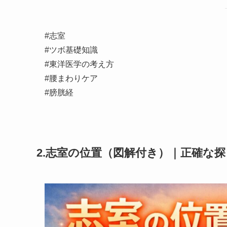
#志室
#ツボ基礎知識
#東洋医学の考え方
#腰まわりケア
#膀胱経
2.志室の位置（図解付き）｜正確な