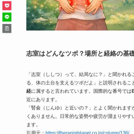
志室はどんなツボ？場所と経絡の基
「志室（ししつ）って、結局なに？」と聞かれる
る、体の土台を支えるツボだよ」と説明されるこ
経
に属すると言われています。国際的な番号では
近にあります。
「腎兪（じんゆ）と近いの？」とよく聞かれます
くありません。日常的な姿勢や疲労が溜まりやす
ます。
引用元：
https://therapistplanet.co.jp/column/136/