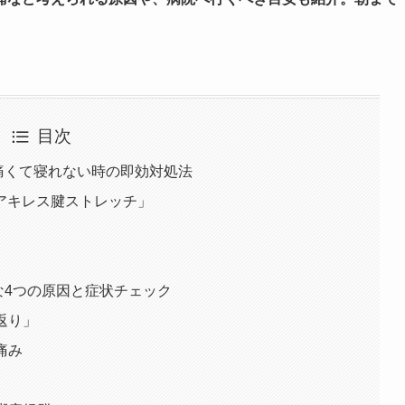
。
目次
痛くて寝れない時の即効対処法
アキレス腱ストレッチ」
な4つの原因と症状チェック
返り」
痛み
）