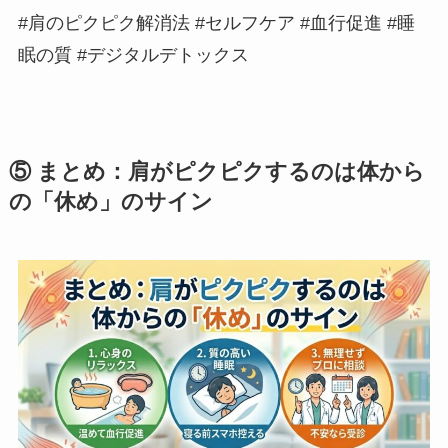
#肩のピクピク解消法 #セルフケア #血行促進 #睡
眠の質 #デジタルデトックス
⑤ まとめ：肩がピクピクするのは体から
の「休め」のサイン