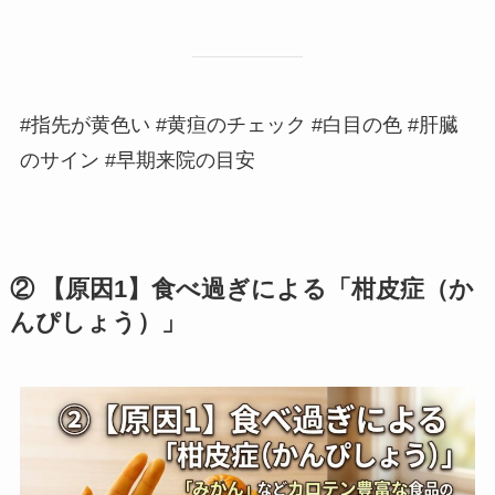
#指先が黄色い #黄疸のチェック #白目の色 #肝臓
のサイン #早期来院の目安
② 【原因1】食べ過ぎによる「柑皮症（か
んぴしょう）」