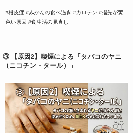
#柑皮症 #みかんの食べ過ぎ #カロテン #指先が黄
色い原因 #食生活の見直し
③ 【原因2】喫煙による「タバコのヤニ
（ニコチン・タール）」