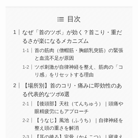
目次
なぜ「首のツボ」が効く？首こり・重だ
るさが楽になるメカニズム
首の筋肉（僧帽筋・胸鎖乳突筋）の緊張
と血流不足が原因
ツボ刺激が自律神経を整え、筋肉の「コ
リ感」をリセットする理由
【場所別】首のコリ・痛みに即効性のあ
る代表的なツボ6選
【後頭部】天柱（てんちゅう）｜頭痛や
眼精疲労にもアプローチ
【うなじ】風池（ふうち）｜自律神経を
整え頭の重さを解消
【耳の後ろ】完骨（かんこつ）｜寝違え