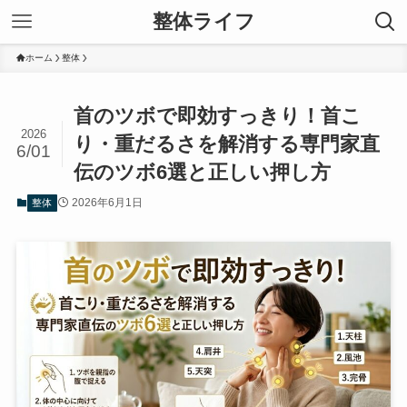
整体ライフ
ホーム
整体
首のツボで即効すっきり！首こ
2026
り・重だるさを解消する専門家直
6/01
伝のツボ6選と正しい押し方
2026年6月1日
整体