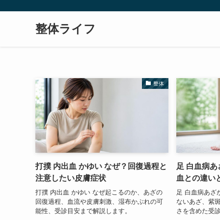
整体ライフ
整体
打撲 内出血 かゆい なぜ？回復過程と
足 白血病
注意したい皮膚症状
血との違い
打撲 内出血 かゆい なぜ起こるのか、あざの
足 白血病あざ
回復過程、血流や皮膚刺激、湿布かぶれの可
ないあざ、紫
能性、受診目安まで解説します。
さを含めた受