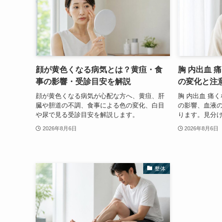
顔が黄色くなる病気とは？黄疸・食
胸 内出血 
事の影響・受診目安を解説
の変化と注
顔が黄色くなる病気が心配な方へ、黄疸、肝
胸 内出血 痛
臓や胆道の不調、食事による色の変化、白目
の影響、血液
や尿で見る受診目安を解説します。
ります。見分
2026年8月6日
2026年8月6日
整体