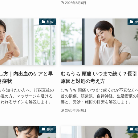
2026年8月6日
整体
治し方｜内出血のケアと早
むちうち 頭痛 いつまで続く？長引
き症状
原因と対処の考え方
方を知りたい方へ、打撲直後の
むちうち 頭痛 いつまで続くのか不安な方
の温め方、マッサージを避ける
首の損傷、筋緊張、自律神経、生活習慣の
疑われるサインを解説します。
響と、受診・施術の目安を解説します。
2026年8月6日
整体