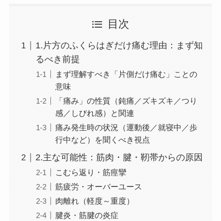
目次
1.片方のふくらはぎだけ痛む理由：まず知
るべき前提
まず理解すべき「片側だけ痛む」ことの
意味
「痛み」の性質（鈍痛／ズキズキ／つり
感／しびれ感）と関連
痛み発生時の状況（運動後／就寝中／歩
行中など）を聞くべき視点
2.主な可能性：筋肉・腱・靭帯からの原因
こむら返り・筋痙攣
筋疲労・オーバーユース
肉離れ（軽度～重度）
腱炎・筋腱の炎症