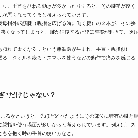
たり、手首をひねる動きが多かったりすると、その腱鞘が厚く
りが悪くなってくると考えられています。
長母指外転筋腱（親指を広げる時に働く腱）の２本が、その狭
も狭くなってしまうと、腱が往復するたびに摩擦が起きて、炎
も腫れて太くなる…という悪循環が生まれ、手首・親指側に
握る・タオルを絞る・スマホを使うなどの動作で痛みを感じる
ぎ”だけじゃない？
起こるかというと、先ほど述べたようにその部位に特有の腱と
で親指を使う場面が多いからと考えられています。例えば、ス
どもを抱く時の手首の使い方など。