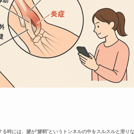
る時には、腱が“腱鞘”というトンネルの中をスルスルと滑り